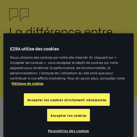
La différence entre
égalité et équité
EZRA utilise des cookies
n'est pas seulement
Nous utilisons des cookies sur notre site internet. En cliquant sur «
Accepter les cookies », vous acceptez le dépôt de cookies sur votre
de quelques lettres.
appareil pour améliorer la performance, les fonctionnalités, la
personnalisation, l'analyse de l'utilisation du site ainsi que pour
contribuer à nos efforts marketing. Pour en savoir plus, consultez notre
Politique de cookies
Accepter les cookies strictement nécessaires
Avant de former votre personnel à l'égalité et
Accepter les cookies
à l'équité sur le lieu de travail, il est important
de comprendre la signification réelle de ces
Paramètres des cookies
termes.