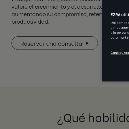
valore el crecimiento y el desarrollo de los e
aumentando su compromiso, retención y
EZRA util
productividad.
Utilizamos 
almacenamie
y la person
para market
Reservar una consulta
Configurac
¿Qué habilid