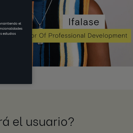
onsintiendo el
uncionalidades
s estudios
á el usuario?