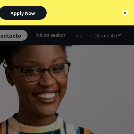
×
Select
ontacto
Iniciar sesión
language