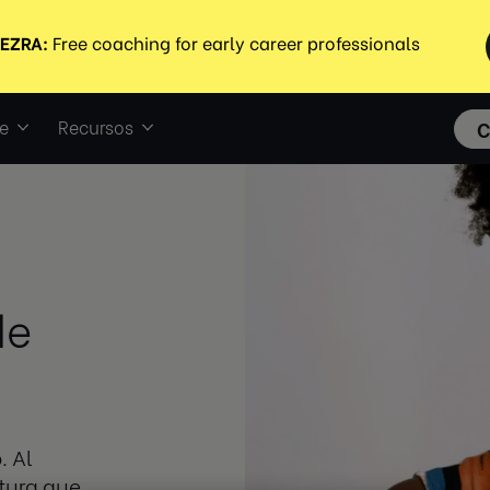
e
Recursos
C
de
. Al
ltura que