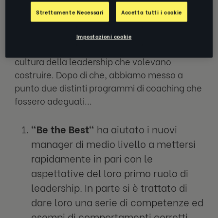
all'obiettivo finale
Strettamente Necessari
Accetta tutti i cookie
In primis, ci siamo seduti a un tavolo con
Impostazioni cookie
McDonald's per capire quale fosse il
tipo
di
cultura della leadership che volevano
costruire. Dopo di che, abbiamo messo a
punto due distinti programmi di coaching che
fossero adeguati...
"Be the Best"
ha aiutato i nuovi
manager di medio livello a mettersi
rapidamente in pari con le
aspettative del loro primo ruolo di
leadership. In parte si è trattato di
dare loro una serie di competenze ed
esempi di comportamenti corretti,