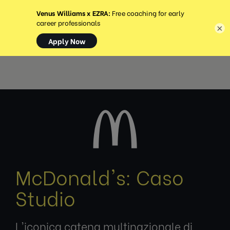
MENU
×
McDonald's: Caso
Studio
L'iconica catena multinazionale di