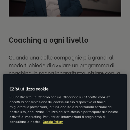
Coaching a ogni livello
Quando una delle compagnie più grandi al
modo ti chiede di avviare un programma di
coaching, bisogna innanzitutto iniziare con la
strategia. McDonald's voleva estendere il
coaching personalizzato ai leader di ogni
EZRA utilizza cookie
grado, dai manager di medio livello agli alti
Sul nostro sito utilizziamo cookie. Cliccando su "Accetta cookie"
accetti la conservazione dei cookie sul tuo dispositivo al fine di
dirigenti.
migliorare le prestazioni, la funzionalità e la personalizzazione del
nostro sito, analizzare l'utilizzo del sito stesso e partecipare alle nostre
attività di marketing. Per ulteriori informazioni ti preghiamo di
consultare la nostra
Cookie Policy
Lavorare a ritroso rispetto