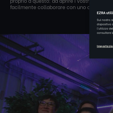
proprio a questo: ad aprire i vostri occhi e
facilmente collaborare con uno di loro.
EZRA util
Sul nostro s
dispositivo 
l'utilizzo d
consultare 
Impostazio