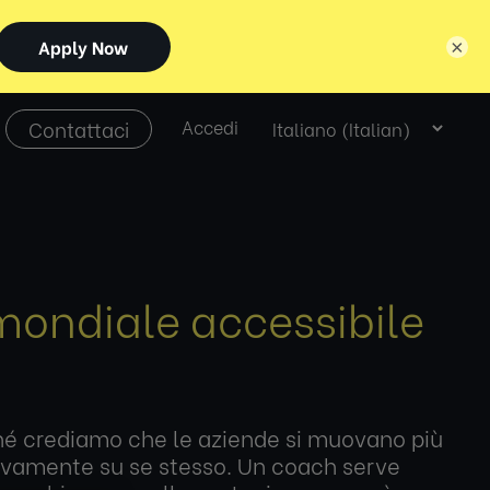
×
Select
Contattaci
Accedi
language
mondiale accessibile
rché crediamo che le aziende si muovano più
tivamente su se stesso. Un coach serve