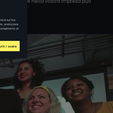
a app, chiunque nella vostra impresa può
okie sul tuo
ito, analizzare
ti preghiamo di
tti i cookie