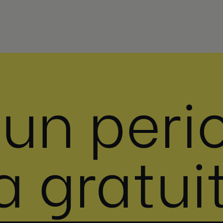
 un peri
a gratui