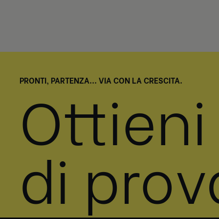
PRONTI, PARTENZA... VIA CON LA CRESCITA.
Ottieni
di prov