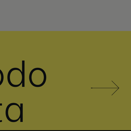
odo
ta