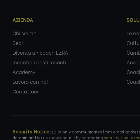
AZIENDA
SOLU
Chi siamo
Le no
Sedi
Cultu
Diventa un coach EZRA
Camb
Incontra i nostri coach
Accel
Academy
Coach
Lavora con noi
Coach
Contattaci
Security Notice:
EZRA only communicates from email addresses
domain and let us know about it by contacting
security@helloez