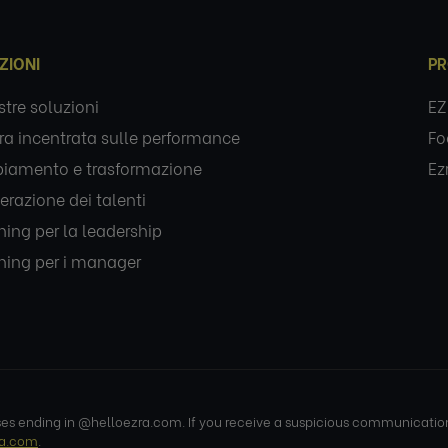
ZIONI
PR
stre soluzioni
EZ
ra incentrata sulle performance
Fo
iamento e trasformazione
Ez
erazione dei talenti
ing per la leadership
ing per i manager
 ending in @helloezra.com. If you receive a suspicious communication r
ra.com
.