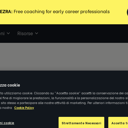
ni
Risorse
izza cookie
ito utilizziamo cookie. Cliccando su "Accetta cookie" accetti la conservazione dei co
al fine di migliorare le prestazioni, la funzionalità e la personalizzazione del nostro s
el sito stesso e partecipare alle nostre attività di marketing. Per ulteriori informazioni 
la nostra
Cookie Policy
ni cookie
Strettamente Necessari
Accetta tu