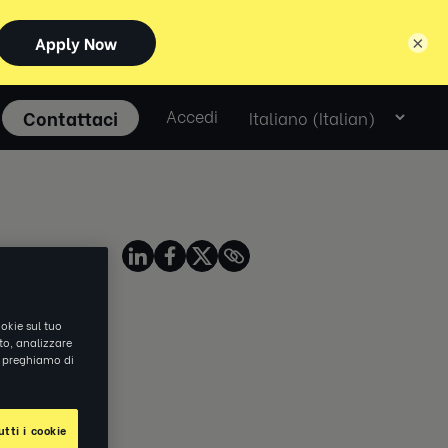
×
Select
Contattaci
Accedi
language
Share on
okie sul tuo
ito, analizzare
ti preghiamo di
tti i cookie