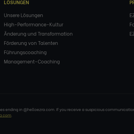
LÖSUNGEN
P
Unsere Lösungen
E
High-Performance-Kultur
F
Änderung und Transformation
E
Förderung von Talenten
Führungscoaching
Management-Coaching
 ending in @helloezra.com. If you receive a suspicious communication r
ra.com
.