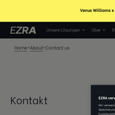
Unsere Lösungen
Über
R
Home
About
Contact us
>
>
Kontakt
EZRA ver
Wir verwend
Speicherung
Funktionali