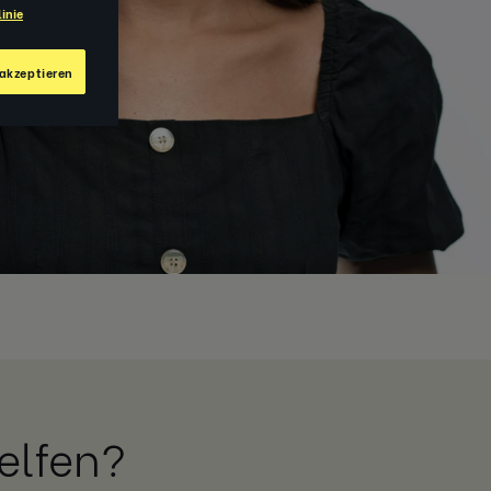
inie
akzeptieren
elfen?