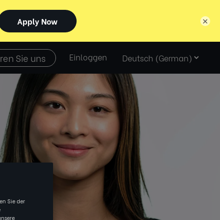
×
Select
ren Sie uns
Einloggen
language
en Sie der
e
unsere