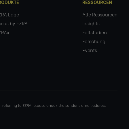
RODUKTE
RESSOURCEN
ZRA Edge
Alle Ressourcen
ocus by EZRA
Insights
ZRAx
Fallstudien
Forschung
Events
eferring to EZRA, please check the sender's email address