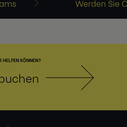
eams
Werden Sie C
R HELFEN KÖNNEN?
 buchen