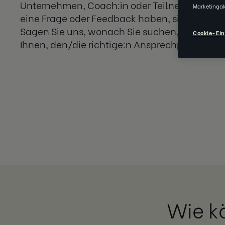
Unternehmen, Coach:in oder Teilnehmer:in?
Marketingak
eine Frage oder Feedback haben, sind Sie hier 
Sagen Sie uns, wonach Sie suchen, und wir h
Cookie-Ein
Ihnen, den/die richtige:n Ansprechpartner:in 
Wie k