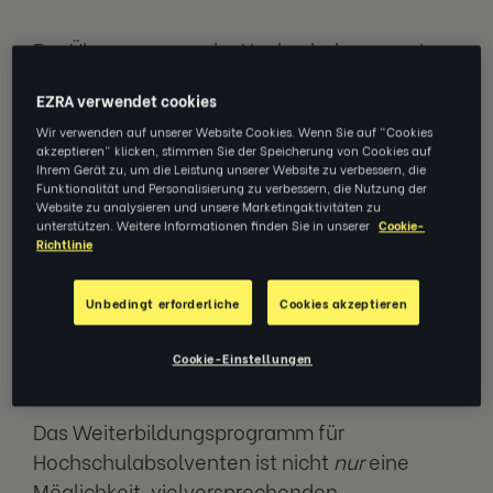
Der Übergang von der Hochschule zur ersten
Arbeitsstelle kann sich wie ein gewaltiger
EZRA verwendet cookies
Sprung anfühlen. Brambles hatte ein
Wir verwenden auf unserer Website Cookies. Wenn Sie auf "Cookies
Weiterbildungsprogramm für
akzeptieren" klicken, stimmen Sie der Speicherung von Cookies auf
Hochschulabsolventen entwickelt, um
Ihrem Gerät zu, um die Leistung unserer Website zu verbessern, die
Funktionalität und Personalisierung zu verbessern, die Nutzung der
seinen neuen Beschäftigten einen guten
Website zu analysieren und unsere Marketingaktivitäten zu
Start zu ermöglichen – und sie wussten, dass
unterstützen. Weitere Informationen finden Sie in unserer
Cookie-
Richtlinie
Coaching das perfekte Hilfsmittel zur
Unterstützung für diese Berufseinsteiger war.
Unbedingt erforderliche
Cookies akzeptieren
Aufbau einer Talentschmiede
Cookie-Einstellungen
Das Weiterbildungsprogramm für
Hochschulabsolventen ist nicht
nur
eine
Möglichkeit, vielversprechenden