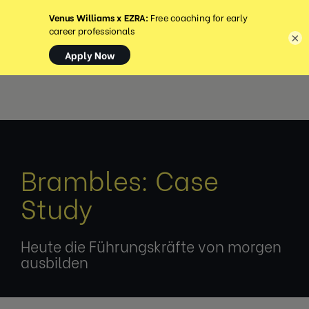
MENÜ
×
Brambles: Case
Study
Heute die Führungskräfte von morgen
ausbilden