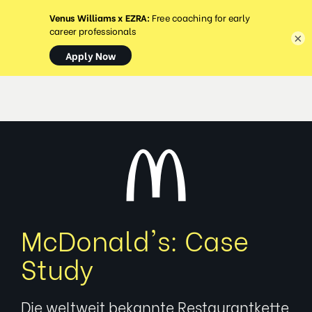
MENÜ
×
McDonald's: Case
Study
Die weltweit bekannte Restaurantkette