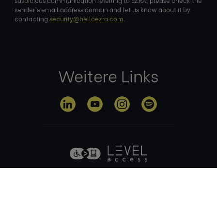
sender's email address domain and let us know about it by
contacting
security@helloezra.com
.
Weitere Links
Datenschutz
Nutzungsbed
Cookie-
Impre
erklärung
ingungen
Richtlinie
ssum