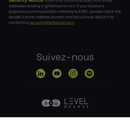
addresses ending in @helloezra.com. If you receive a
suspicious communication referring to EZRA, please check the
sender's email address domain and let us know about it by
contacting
security@helloezra.com
.
Suivez-nous
Politique de
Conditions
Politique en
confidentialité
d'utilisation
matière de