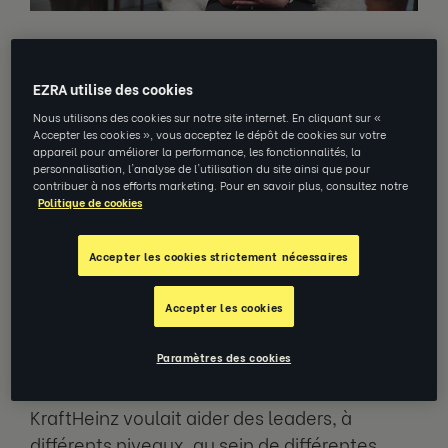
Se préparer à la transformation
EZRA utilise des cookies
Nous utilisons des cookies sur notre site internet. En cliquant sur «
Accepter les cookies », vous acceptez le dépôt de cookies sur votre
KraftHeinz était sur le point de déployer une
appareil pour améliorer la performance, les fonctionnalités, la
personnalisation, l'analyse de l'utilisation du site ainsi que pour
nouvelle structure d'entreprise mondiale et
contribuer à nos efforts marketing. Pour en savoir plus, consultez notre
savait que cela générerait
beaucoup
de
Politique de cookies
perturbations au travail. La société nous ont
contactés pour que nous l'aidions à préparer
Accepter les cookies strictement nécessaires
ses directeurs aux défis à venir.
Accepter les cookies
Collaboration avec Ezra
Paramètres des cookies
KraftHeinz voulait aider des leaders, à
différents niveaux, au sein de différentes