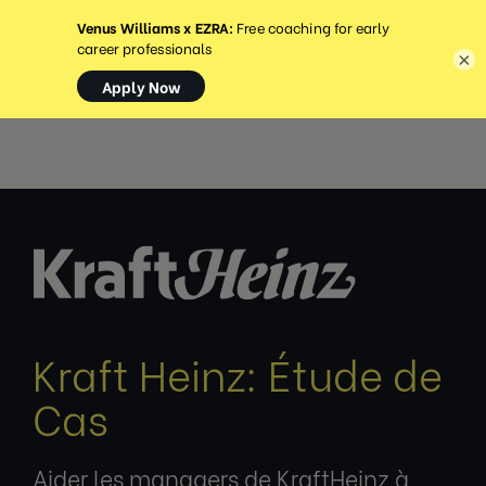
MENU
×
Kraft Heinz: Étude de
Cas
Aider les managers de KraftHeinz à