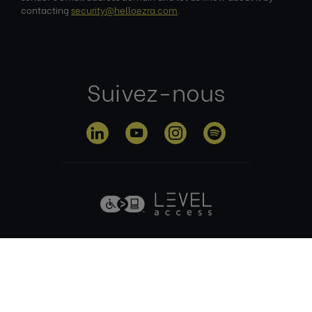
contacting
security@helloezra.com
.
Suivez-nous
Politique de
Conditions
Politique en
confidentialité
d'utilisation
matière de
cookies