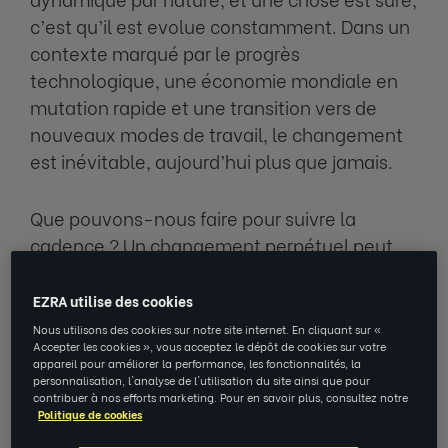
c’est qu’il est evolue constamment. Dans un
contexte marqué par le progrès
technologique, une économie mondiale en
mutation rapide et une transition vers de
nouveaux modes de travail, le changement
est inévitable, aujourd’hui plus que jamais.
Que pouvons-nous faire pour suivre la
cadence ? Un changement perpétuel peut
rapidement sembler insurmontable. La clé
d’une transition reussie: Des leaders
EZRA utilise des cookies
compétents qui aident leurs équipes et
Nous utilisons des cookies sur notre site internet. En cliquant sur «
Accepter les cookies », vous acceptez le dépôt de cookies sur votre
employés à s’adapter à un contexte en
appareil pour améliorer la performance, les fonctionnalités, la
constante évolution.
personnalisation, l'analyse de l'utilisation du site ainsi que pour
contribuer à nos efforts marketing. Pour en savoir plus, consultez notre
Politique de cookies
Qu’est-ce que la gestion du changement ?