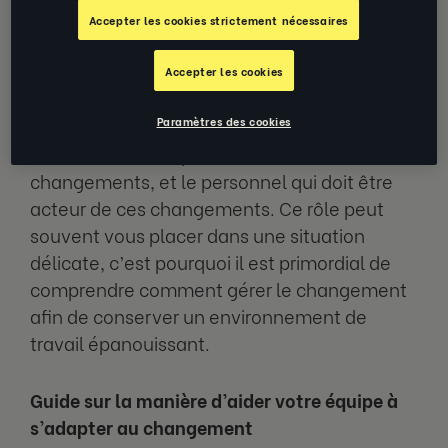
Accepter les cookies strictement nécessaires
En tant que leader dans une époque
marquée par de grands bouleversements,
Accepter les cookies
vous agissez comme intermédiaire entre la
Paramètres des cookies
haute direction, c’est-à-dire les
commanditaires qui dictent les futurs
changements, et le personnel qui doit être
acteur de ces changements. Ce rôle peut
souvent vous placer dans une situation
délicate, c’est pourquoi il est primordial de
comprendre comment gérer le changement
afin de conserver un environnement de
travail épanouissant.
Guide sur la manière d’aider votre équipe à
s’adapter au changement