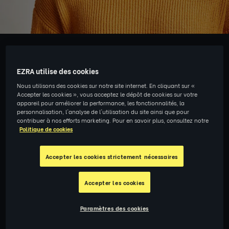
PRODUISEZ DES RÉSULTATS
EZRA utilise des cookies
Fait sur mesure.
Nous utilisons des cookies sur notre site internet. En cliquant sur «
Accepter les cookies », vous acceptez le dépôt de cookies sur votre
appareil pour améliorer la performance, les fonctionnalités, la
personnalisation, l'analyse de l'utilisation du site ainsi que pour
EZRA Measure™ vous permet de suivre les
contribuer à nos efforts marketing. Pour en savoir plus, consultez notre
progrès individuels et globaux en temps réel.
Politique de cookies
Accepter les cookies strictement nécessaires
Comprendre EZRA Measure™
Accepter les cookies
Paramètres des cookies