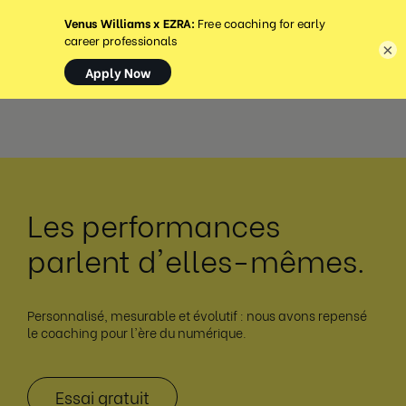
MENU
×
Les performances
parlent d'elles-mêmes.
Personnalisé, mesurable et évolutif : nous avons repensé
le coaching pour l'ère du numérique.
Essai gratuit